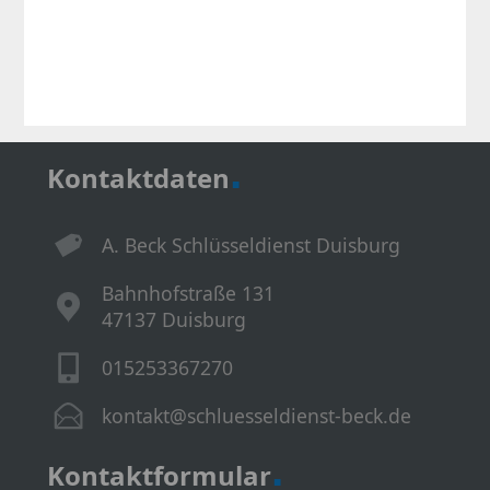
.
Kontaktdaten
A. Beck Schlüsseldienst Duisburg
Bahnhofstraße 131
47137 Duisburg
015253367270
kontakt@schluesseldienst-beck.de
.
Kontaktformular